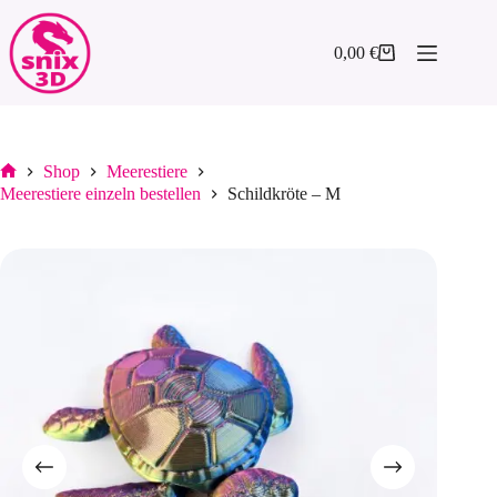
Zum
Inhalt
springen
0,00
€
Warenkorb
Shop
Meerestiere
Start
Meerestiere einzeln bestellen
Schildkröte – M