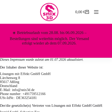
Zum
Inhalt
springen
0,00
€
Warenkorb
☀️ Betriebsurlaub vom 28.08. bis 06.09.2026 –
Bestellungen sind weiterhin möglich. Der Versand
erfolgt wieder ab dem 07.09.2026.
Dieses Impressum wurde zuletzt am 01.07.2026 aktualisiert.
Der Inhaber dieser Website ist:
Lösungen mit Effekt GmbH GmbH
Lärchenweg 8
85617 Aßling
Deutschland
E-Mail:
info@
snix3d.de
Phone number: +491759512166
USt-IdNr.: DE363254181
Der/die gesetzliche(n) Vertreter von Lösungen mit Effekt GmbH GmbH: