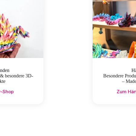
unden
Hä
 & besondere 3D-
Besondere Produk
kte
– Made
y-Shop
Zum Hän