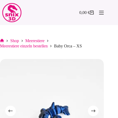
Zum
Inhalt
springen
0,00
€
Warenkorb
Shop
Meerestiere
Start
Meerestiere einzeln bestellen
Baby Orca – XS