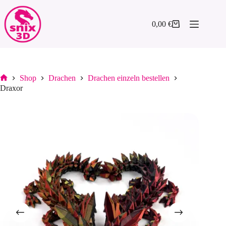
Zum
Inhalt
springen
0,00
€
Warenkorb
Shop
Drachen
Drachen einzeln bestellen
Start
Draxor